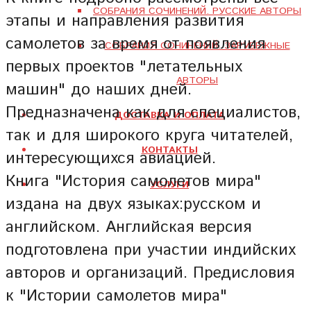
СОБРАНИЯ СОЧИНЕНИЙ. РУССКИЕ АВТОРЫ
этапы и направления развития
самолетов за время от появления
СОБРАНИЯ СОЧИНЕНИЙ. ЗАРУБЕЖНЫЕ
первых проектов "летательных
АВТОРЫ
машин" до наших дней.
Предназначена как для специалистов,
ДОСТАВКА И ОПЛАТА
так и для широкого круга читателей,
КОНТАКТЫ
интересующихся авиацией.
Книга "История самолетов мира"
УСЛУГИ
издана на двух языках:русском и
английском. Английская версия
подготовлена при участии индийских
авторов и организаций. Предисловия
к "Истории самолетов мира"