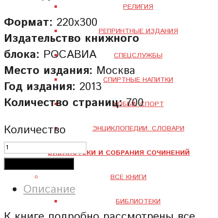
РЕЛИГИЯ
Формат:
220х300
РЕПРИНТНЫЕ ИЗДАНИЯ
Издательство книжного
блока:
РОСАВИА
СПЕЦСЛУЖБЫ
Место издания:
Москва
СПИРТНЫЕ НАПИТКИ
Год издания:
2013
Количество страниц:
700
ХОББИ. СПОРТ
Количество
ЭНЦИКЛОПЕДИИ. СЛОВАРИ
БИБЛИОТЕКИ И СОБРАНИЯ СОЧИНЕНИЙ
Добавить в корзину
ВСЕ КНИГИ
Описание
БИБЛИОТЕКИ
К книге подробно рассмотрены все