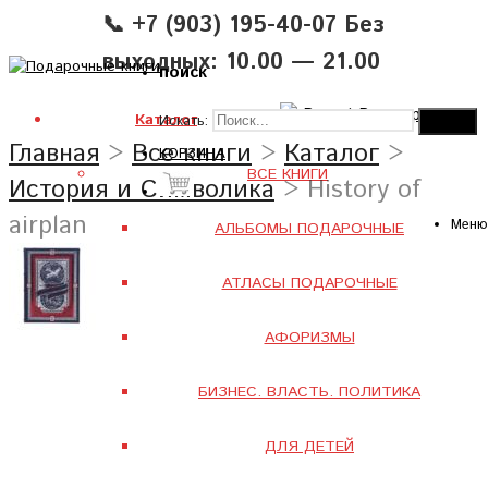
📞 +7 (903) 195-40-07 Без
выходных: 10.00 — 21.00
поиск
Вход
|
Регистрация
Каталог
Искать:
Главная
>
Все книги
>
Каталог
>
КОРЗИНА
ВСЕ КНИГИ
История и Символика
> History of
airplan
Меню
АЛЬБОМЫ ПОДАРОЧНЫЕ
АТЛАСЫ ПОДАРОЧНЫЕ
АФОРИЗМЫ
БИЗНЕС. ВЛАСТЬ. ПОЛИТИКА
ДЛЯ ДЕТЕЙ