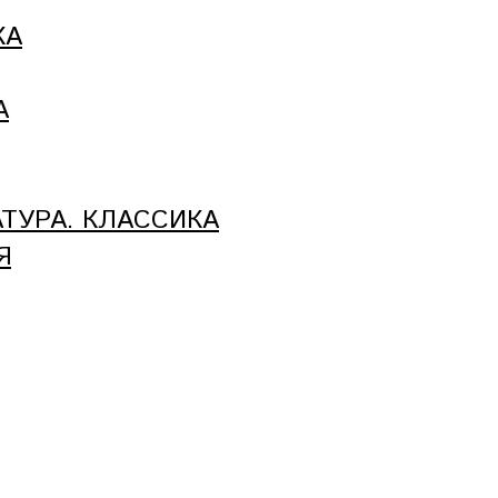
КА
А
ТУРА. КЛАССИКА
Я