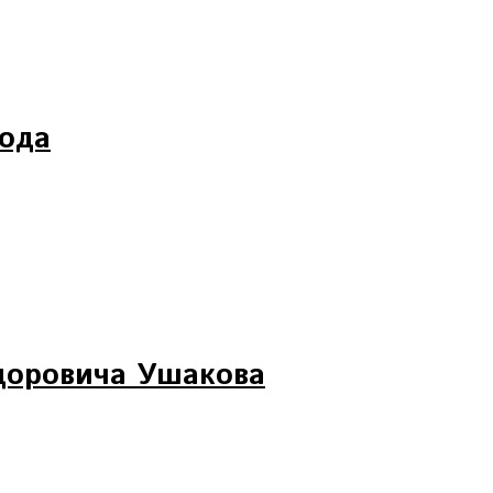
года
доровича Ушакова