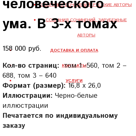
человеческого
СОБРАНИЯ СОЧИНЕНИЙ. РУССКИЕ АВТОРЫ
ума. В 3-х томах
СОБРАНИЯ СОЧИНЕНИЙ. ЗАРУБЕЖНЫЕ
АВТОРЫ
158 000 руб.
ДОСТАВКА И ОПЛАТА
Кол-во страниц:
том 1 -560, том 2 –
КОНТАКТЫ
688, том 3 – 640
УСЛУГИ
Формат (размер):
16,8 х 26,0
Иллюстрации:
Черно-белые
иллюстрации
Печатается по индивидуальному
заказу