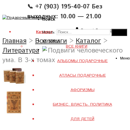
📞 +7 (903) 195-40-07 Без
выходных: 10.00 — 21.00
поиск
Вход
|
Регистрация
Каталог
Искать:
Главная
>
Все книги
>
Каталог
>
КОРЗИНА
ВСЕ КНИГИ
Литература
> Подвиги человеческого
ума. В 3-х томах
Меню
АЛЬБОМЫ ПОДАРОЧНЫЕ
АТЛАСЫ ПОДАРОЧНЫЕ
АФОРИЗМЫ
БИЗНЕС. ВЛАСТЬ. ПОЛИТИКА
ДЛЯ ДЕТЕЙ