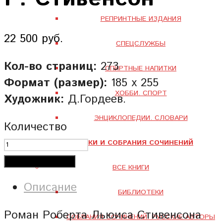
РЕПРИНТНЫЕ ИЗДАНИЯ
22 500 руб.
СПЕЦСЛУЖБЫ
Кол-во страниц:
273
СПИРТНЫЕ НАПИТКИ
Формат (размер):
185 х 255
ХОББИ. СПОРТ
Художник:
Д.Гордеев.
ЭНЦИКЛОПЕДИИ. СЛОВАРИ
Количество
БИБЛИОТЕКИ И СОБРАНИЯ СОЧИНЕНИЙ
Добавить в корзину
ВСЕ КНИГИ
Описание
БИБЛИОТЕКИ
Роман Роберта Льюиса Стивенсона
СОБРАНИЯ СОЧИНЕНИЙ. РУССКИЕ АВТОРЫ