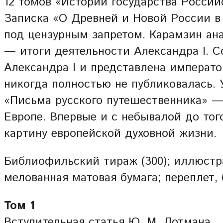
12 томов «Истории государства Россий
Записка «О Древней и Новой России в
под цензурным запретом. Карамзин ан
— итоги деятельности Александра I. 
Александра I и представлена император
никогда полностью не публиковалась. 
«Письма русского путешественника» —
Европе. Впервые и с небывалой до то
картину европейской духовной жизни.
Библиофильский тираж (300); иллюстра
мелованная матовая бумага; переплет, 
Том 1
Вступительная статья Ю. М. Лотмана