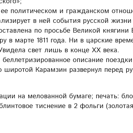
ского»;
 ее политическом и гражданском отноше
ализирует в ней события русской жизни
Составлена по просьбе Великой княгин
у в марте 1811 года. Ни в царские врем
Увидела свет лишь в конце XX века.
 беллетризированное описание поездки 
го широтой Карамзин развернул перед 
ции на мелованной бумаге; печать: бло
блинтовое тиснение в 2 фольги (золотая