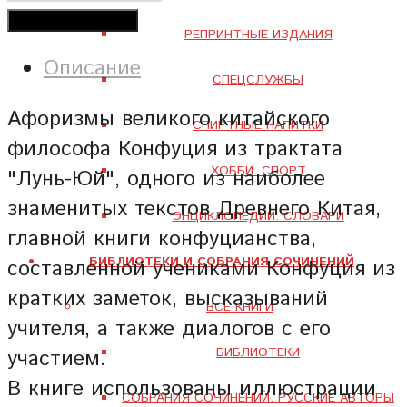
Добавить в корзину
РЕПРИНТНЫЕ ИЗДАНИЯ
Описание
СПЕЦСЛУЖБЫ
Афоризмы великого китайского
СПИРТНЫЕ НАПИТКИ
философа Конфуция из трактата
ХОББИ. СПОРТ
"Лунь-Юй", одного из наиболее
знаменитых текстов Древнего Китая,
ЭНЦИКЛОПЕДИИ. СЛОВАРИ
главной книги конфуцианства,
БИБЛИОТЕКИ И СОБРАНИЯ СОЧИНЕНИЙ
составленной учениками Конфуция из
кратких заметок, высказываний
ВСЕ КНИГИ
учителя, а также диалогов с его
БИБЛИОТЕКИ
участием.
В книге использованы иллюстрации
СОБРАНИЯ СОЧИНЕНИЙ. РУССКИЕ АВТОРЫ