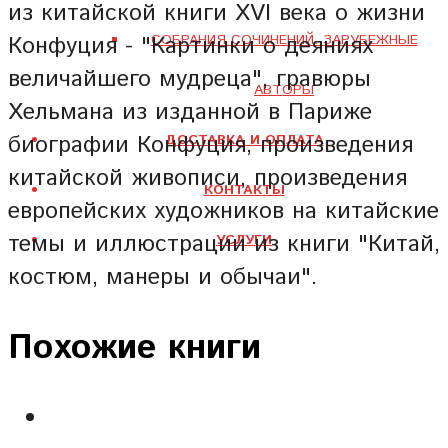
из китайской книги XVI века о жизни
Конфуция - "Картинки о деяниях
СОБРАНИЯ СОЧИНЕНИЙ. ЗАРУБЕЖНЫЕ
величайшего мудреца", гравюры
АВТОРЫ
Хельмана из изданной в Париже
биографии Конфуция, произведения
ДОСТАВКА И ОПЛАТА
китайской живописи, произведения
КОНТАКТЫ
европейских художников на китайские
темы и иллюстрации из книги "Китай,
УСЛУГИ
костюм, манеры и обычаи".
Похожие книги