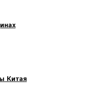
щинах
ны Китая