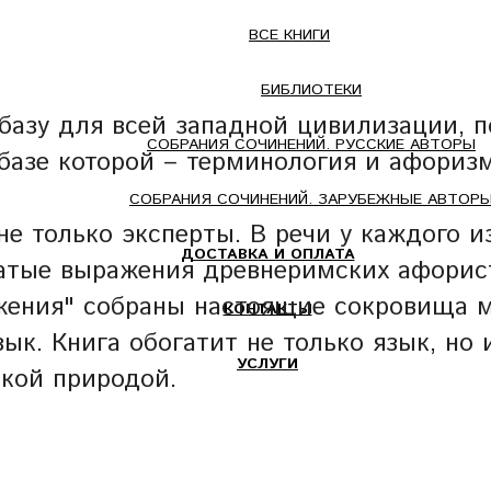
ВСЕ КНИГИ
БИБЛИОТЕКИ
азу для всей западной цивилизации, п
СОБРАНИЯ СОЧИНЕНИЙ. РУССКИЕ АВТОРЫ
 базе которой – терминология и афориз
СОБРАНИЯ СОЧИНЕНИЙ. ЗАРУБЕЖНЫЕ АВТОР
е только эксперты. В речи у каждого из
ДОСТАВКА И ОПЛАТА
атые выражения древнеримских афорис
жения" собраны настоящие сокровища 
КОНТАКТЫ
зык. Книга обогатит не только язык, н
УСЛУГИ
кой природой.