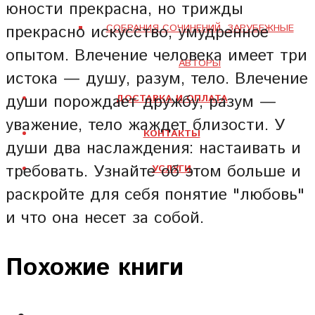
юности прекрасна, но трижды
прекрасно искусство, умудренное
СОБРАНИЯ СОЧИНЕНИЙ. ЗАРУБЕЖНЫЕ
опытом. Влечение человека имеет три
АВТОРЫ
истока — душу, разум, тело. Влечение
души порождает дружбу, разум —
ДОСТАВКА И ОПЛАТА
уважение, тело жаждет близости. У
КОНТАКТЫ
души два наслаждения: настаивать и
требовать. Узнайте об этом больше и
УСЛУГИ
раскройте для себя понятие "любовь"
и что она несет за собой.
Похожие книги