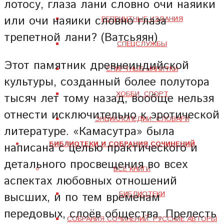
лотосу, глаза лани словно очи наяики
или очи наяики словно глаза
РЕПРИНТНЫЕ ИЗДАНИЯ
трепетной лани? (Ватсьяян)
СПЕЦСЛУЖБЫ
Этот памятник древнеиндийской
СПИРТНЫЕ НАПИТКИ
культуры, созданный более полутора
ХОББИ. СПОРТ
тысяч лет тому назад, вообще нельзя
отнести исключительно к эротической
ЭНЦИКЛОПЕДИИ. СЛОВАРИ
литературе. «Камасутра» была
БИБЛИОТЕКИ И СОБРАНИЯ СОЧИНЕНИЙ
написана с целью практического и
детального просвещения во всех
ВСЕ КНИГИ
аспектах любовных отношений
БИБЛИОТЕКИ
высших, и по тем временам
передовых, слоёв общества. Прелесть
СОБРАНИЯ СОЧИНЕНИЙ. РУССКИЕ АВТОРЫ