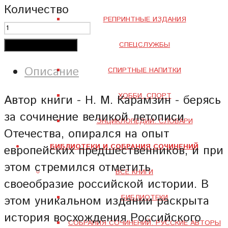
Количество
РЕПРИНТНЫЕ ИЗДАНИЯ
СПЕЦСЛУЖБЫ
Добавить в корзину
Описание
СПИРТНЫЕ НАПИТКИ
ХОББИ. СПОРТ
Автор книги - Н. М. Карамзин - берясь
за сочинение великой летописи
ЭНЦИКЛОПЕДИИ. СЛОВАРИ
Отечества, опирался на опыт
БИБЛИОТЕКИ И СОБРАНИЯ СОЧИНЕНИЙ
европейских предшественников, и при
этом стремился отметить
ВСЕ КНИГИ
своеобразие российской истории. В
БИБЛИОТЕКИ
этом уникальном издании раскрыта
история восхождения Российского
СОБРАНИЯ СОЧИНЕНИЙ. РУССКИЕ АВТОРЫ