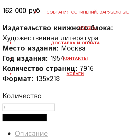
162 000 руб.
СОБРАНИЯ СОЧИНЕНИЙ. ЗАРУБЕЖНЫЕ
Издательство книжного блока:
АВТОРЫ
Художественная литература
ДОСТАВКА И ОПЛАТА
Место издания:
Москва
Год издания:
1954
КОНТАКТЫ
Количество страниц:
7916
УСЛУГИ
Формат:
135х218
Количество
Добавить в корзину
Описание