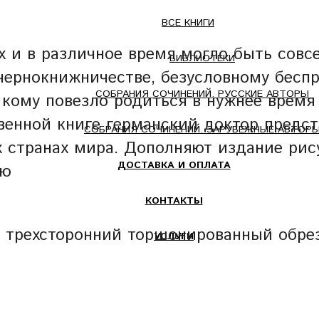
ВСЕ КНИГИ
 и в различное время могло быть совсе
БИБЛИОТЕКИ
 чернокнижничестве, безусловному бесп
СОБРАНИЯ СОЧИНЕНИЙ. РУССКИЕ АВТОРЫ
кому повезло родиться в нужнее время 
ственной книге германский доктор пре
СОБРАНИЯ СОЧИНЕНИЙ. ЗАРУБЕЖНЫЕ АВТОР
 странах мира. Дополняют издание рису
ДОСТАВКА И ОПЛАТА
ью
КОНТАКТЫ
, трехсторонний торшонированный обре
УСЛУГИ