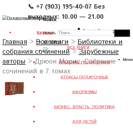
📞 +7 (903) 195-40-07 Без
выходных: 10.00 — 21.00
поиск
Вход
|
Регистрация
Каталог
Искать:
Главная
>
Все книги
>
Библиотеки и
КОРЗИНА
ВСЕ КНИГИ
собрания сочинений
>
Зарубежные
авторы
> Дрюон Морис. Собрание
Меню
АЛЬБОМЫ ПОДАРОЧНЫЕ
сочинений в 7 томах
АТЛАСЫ ПОДАРОЧНЫЕ
АФОРИЗМЫ
БИЗНЕС. ВЛАСТЬ. ПОЛИТИКА
ДЛЯ ДЕТЕЙ