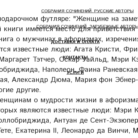
СОБРАНИЯ СОЧИНЕНИЙ. РУССКИЕ АВТОРЫ
подарочном футляре: "Женщине на замет
СОБРАНИЯ СОЧИНЕНИЙ. ЗАРУБЕЖНЫЕ АВТОР
 книги имеется место для приветствия
нига о мужчинах в афоризмах, изречения
ДОСТАВКА И ОПЛАТА
ются известные люди: Агата Кристи, Ф
КОНТАКТЫ
Маргарет Тэтчер, Оскар Уайльд, Мэри К
бриджида, Наполеон, Фаина Раневская,
УСЛУГИ
ая, Александр Дюма, Мария фон Эбнер-
гие другие.
женщинам о мудрости жизни в афоризмах
оторых являются известные люди: Мэри 
ллобриджида, Антуан де Сент-Экзюпери
ете, Екатерина II, Леонардо да Винчи, М