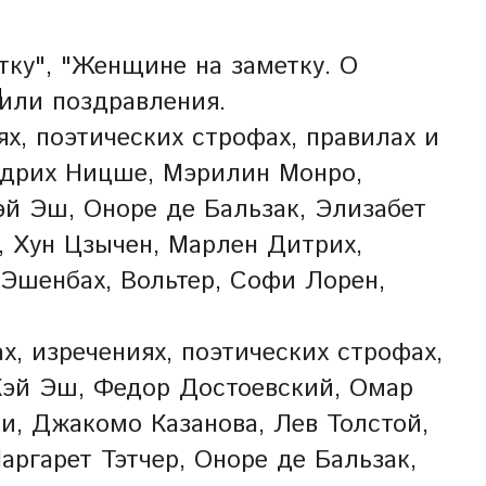
ку", "Женщине на заметку. О
Ы
 или поздравления.
х, поэтических строфах, правилах и
ридрих Ницше, Мэрилин Монро,
эй Эш, Оноре де Бальзак, Элизабет
 Хун Цзычен, Марлен Дитрих,
Эшенбах, Вольтер, Софи Лорен,
, изречениях, поэтических строфах,
Кэй Эш, Федор Достоевский, Омар
, Джакомо Казанова, Лев Толстой,
аргарет Тэтчер, Оноре де Бальзак,