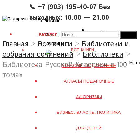
📞 +7 (903) 195-40-07 Без
выходных: 10.00 — 21.00
поиск
Вход
|
Регистрация
Каталог
Искать:
Главная
>
Все книги
>
Библиотеки и
КОРЗИНА
ВСЕ КНИГИ
собрания сочинений
>
Библиотеки
>
Библиотека Русской Классики в 100
Меню
АЛЬБОМЫ ПОДАРОЧНЫЕ
томах
АТЛАСЫ ПОДАРОЧНЫЕ
АФОРИЗМЫ
БИЗНЕС. ВЛАСТЬ. ПОЛИТИКА
ДЛЯ ДЕТЕЙ