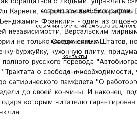
как обращаться с людьми, управлять с
йл Карнеги, - прочтите автобиографию
СОБРАНИЯ СОЧИНЕНИЙ. РУССКИЕ АВТОРЫ
 Бенджамин Франклин - один из отцов-
СОБРАНИЯ СОЧИНЕНИЙ. ЗАРУБЕЖНЫЕ АВТОР
ией независимости, Версальским мирным
рии не только Соединенных Штатов, но
ДОСТАВКА И ОПЛАТА
печку-буржуйку, кухонную плиту, придум
КОНТАКТЫ
 полного русского перевода "Автобиогр
"Трактата о свободе и необходимости, 
УСЛУГИ
 до сатирического памфлета "О работорг
недели до своей кончины. И наконец, 
одаря которым читателю гарантирован 
нклин.