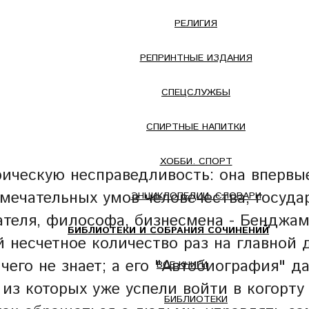
РЕЛИГИЯ
РЕПРИНТНЫЕ ИЗДАНИЯ
СПЕЦСЛУЖБЫ
СПИРТНЫЕ НАПИТКИ
ХОББИ. СПОРТ
ическую несправедливость: она впервы
мечательных умов человечества, госуда
ЭНЦИКЛОПЕДИИ. СЛОВАРИ
сателя, философа, бизнесмена - Бенджа
БИБЛИОТЕКИ И СОБРАНИЯ СОЧИНЕНИЙ
й несчетное количество раз на главно
ичего не знает; а его "Автобиография" 
ВСЕ КНИГИ
з которых уже успели войти в когорту 
БИБЛИОТЕКИ