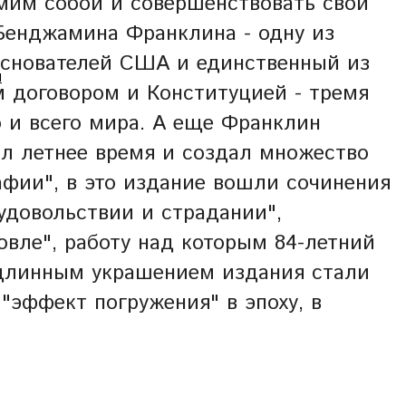
амим собой и совершенствовать свои
 Бенджамина Франклина - одну из
основателей США и единственный из
Ы
 договором и Конституцией - тремя
 и всего мира. А еще Франклин
ал летнее время и создал множество
афии", в это издание вошли сочинения
удовольствии и страдании",
овле", работу над которым 84-летний
подлинным украшением издания стали
"эффект погружения" в эпоху, в