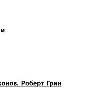
ли
конов. Роберт Грин