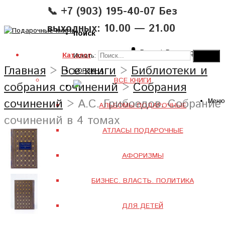
📞 +7 (903) 195-40-07 Без
выходных: 10.00 — 21.00
поиск
Вход
|
Регистрация
Каталог
Искать:
Главная
>
Все книги
>
Библиотеки и
КОРЗИНА
ВСЕ КНИГИ
собрания сочинений
>
Собрания
сочинений
> А.С. Грибоедов. Собрание
Меню
АЛЬБОМЫ ПОДАРОЧНЫЕ
сочинений в 4 томах
АТЛАСЫ ПОДАРОЧНЫЕ
АФОРИЗМЫ
БИЗНЕС. ВЛАСТЬ. ПОЛИТИКА
ДЛЯ ДЕТЕЙ