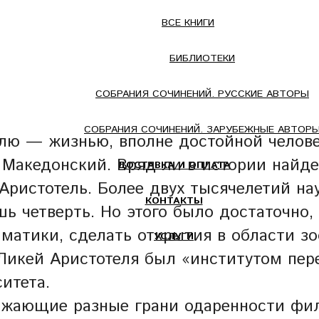
ВСЕ КНИГИ
БИБЛИОТЕКИ
СОБРАНИЯ СОЧИНЕНИЙ. РУССКИЕ АВТОРЫ
СОБРАНИЯ СОЧИНЕНИЙ. ЗАРУБЕЖНЫЕ АВТОР
елю — жизнью, вполне достойной челове
Македонский. Вряд ли в истории найдет
ДОСТАВКА И ОПЛАТА
Аристотель. Более двух тысячелетий на
КОНТАКТЫ
ь четверть. Но этого было достаточно,
мматики, сделать открытия в области з
УСЛУГИ
Ликей Аристотеля был «институтом пер
итета.
ажающие разные грани одаренности фил