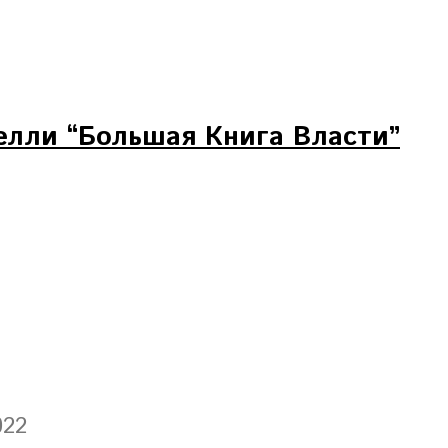
елли “Большая Книга Власти”
022