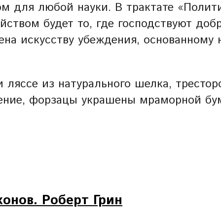
ом для любой науки. В трактате «Полит
ством будет то, где господствуют добр
на искусству убеждения, основанному н
 и ляссе из натурального шелка, тресто
нение, форзацы украшены мраморной бу
конов. Роберт Грин